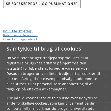
SE FORSKERPROFIL OG PUBLIKATIONER
Institut for Psykologi
Københavns Universitet
Øster Farimagsgade 2A
1353 København K
Samtykke til brug af cookies
Kontakt:
Administration
Universitetet bruger tredjepartsprodukter til at
psychology
@
psy
.
ku
.
dk
registrere brugernes adfærd på hjemmesiden
(statistik) for løbende at forbedre vores service.
Desuden bruger universitetet tredjepartsprodukter til
KØBENHAVNS UNIVERSITET
markedsføring af for eksempel udvalgte uddannelser
eller kurser, til at personalisere annoncer og til at
KONTAKT
følge op på effekten af kampagner.
SERVICES
Klik på "Se cookies" for at se en liste over udbyderne
af de forskellige cookies, som kan blive gemt på din
FOR STUDERENDE OG ANSATTE
computer eller mobil, når du bruger universitetets