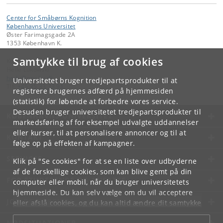
Center for Småbørns Kognition
Københavns Universitet
Øster Farimagsgade 2A
1353 København K.
Samtykke til brug af cookies
Kontakt:
Helle Lukowski
hedu
@
psy
.
ku
.
dk
Universitetet bruger tredjepartsprodukter til at
Tlf:
+45 35 33 33 91
registrere brugernes adfærd på hjemmesiden
(statistik) for løbende at forbedre vores service.
Desuden bruger universitetet tredjepartsprodukter til
KØBENHAVNS UNIVERSITET
markedsføring af for eksempel udvalgte uddannelser
eller kurser, til at personalisere annoncer og til at
KONTAKT
følge op på effekten af kampagner.
SERVICES
Klik på "Se cookies" for at se en liste over udbyderne
af de forskellige cookies, som kan blive gemt på din
FOR STUDERENDE OG ANSATTE
computer eller mobil, når du bruger universitetets
hjemmeside. Du kan selv vælge om du vil acceptere
JOB OG KARRIERE
eller afslå cookies, og du kan altid ændre dit samtykke
under
Cookie- og privatlivspolitik
som du finder i
NØDSITUATIONER