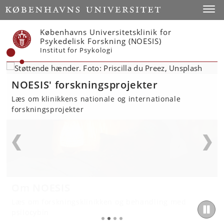
Start
Toggl
Københavns Universitetsklinik for
Psykedelisk Forskning (NOESIS)
Institut for Psykologi
NOESIS' forskningsprojekter
Læs om klinikkens nationale og internationale
forskningsprojekter
Om NOESIS
Nyheder fra NOESIS
Podcasts med forskerne i NOESIS
Læs om forskningsklinikken og behandling med
Følg med i nyt fra klinikken
Lyt blandt andet til 24 spørgsmål til professoren
psilocybin
med Dea Siggaard Stenbæk