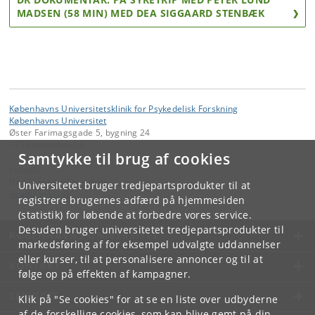
MADSEN (58 MIN) MED DEA SIGGAARD STENBÆK
Københavns Universitetsklinik for Psykedelisk Forskning
Københavns Universitet
Øster Farimagsgade 5, bygning 24
1353 København K
Samtykke til brug af cookies
Kontakt:
Dea Siggaard Steenbæk
Universitetet bruger tredjepartsprodukter til at
dea
@
psy
.
ku
.
dk
registrere brugernes adfærd på hjemmesiden
(statistik) for løbende at forbedre vores service.
Desuden bruger universitetet tredjepartsprodukter til
KØBENHAVNS UNIVERSITET
markedsføring af for eksempel udvalgte uddannelser
eller kurser, til at personalisere annoncer og til at
KONTAKT
følge op på effekten af kampagner.
SERVICES
Klik på "Se cookies" for at se en liste over udbyderne
af de forskellige cookies, som kan blive gemt på din