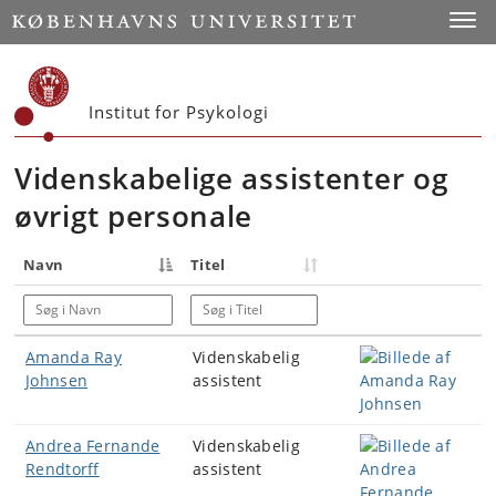
Start
Toggl
Institut for Psykologi
Videnskabelige assistenter og
øvrigt personale
Navn
Titel
Søg i Navn
Søg i Titel
Amanda Ray
Videnskabelig
Johnsen
assistent
Andrea Fernande
Videnskabelig
Rendtorff
assistent