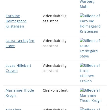
Karoline
Videnskabelig
Holmegaard
assistent
Kristensen
Laura Lærkegård
Videnskabelig
Støve
assistent
Lucas Hillebert
Videnskabelig
Craven
assistent
Marianne Thode
Chefkonsulent
Krogh
Mia Skou
Videnskabelig