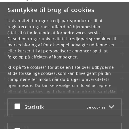
1353 København K
Samtykke til brug af cookies
Kontakt:
Administration
Universitetet bruger tredjepartsprodukter til at
psychology
@
psy
.
ku
.
dk
registrere brugernes adfærd på hjemmesiden
(statistik) for løbende at forbedre vores service.
Desuden bruger universitetet tredjepartsprodukter til
KØBENHAVNS UNIVERSITET
markedsføring af for eksempel udvalgte uddannelser
eller kurser, til at personalisere annoncer og til at
KONTAKT
følge op på effekten af kampagner.
SERVICES
Klik på "Se cookies" for at se en liste over udbyderne
af de forskellige cookies, som kan blive gemt på din
FOR STUDERENDE OG ANSATTE
computer eller mobil, når du bruger universitetets
hjemmeside. Du kan selv vælge om du vil acceptere
JOB OG KARRIERE
eller afslå cookies, og du kan altid ændre dit samtykke
under
Cookie- og privatlivspolitik
som du finder i
NØDSITUATIONER
bunden af hver side.
Acceptér eller afslå
Statistik
Se cookies
Googles privatlivspolitik
WEB
MØD KU PÅ