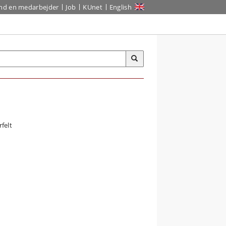
ind en medarbejder
Job
KUnet
English