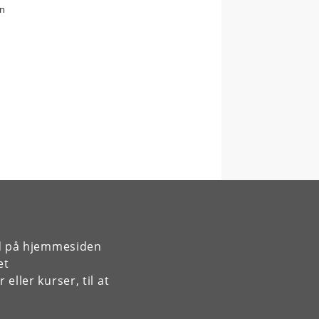
on
rd på hjemmesiden
et
ller kurser, til at