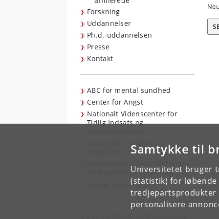
affilierede
Neu
Forskning
Uddannelser
S
Ph.d.-uddannelsen
Presse
Kontakt
ABC for mental sundhed
Center for Angst
Nationalt Videnscenter for
Tidlig Indsats og
Familieforskning
Center for Småbørns
Samtykke til b
Kognition
Københavns Universitetsklinik
Universitetet bruger 
for Psykedelisk Forskning
(statistik) for løbend
Virtual Learning Lab
tredjepartsprodukter t
personalisere annonce
Det Samfundsvidenskabelige