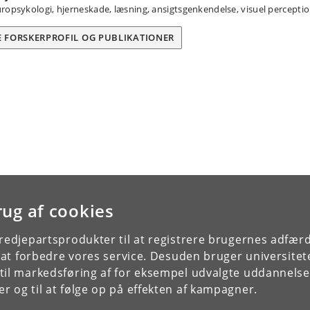
ropsykologi, hjerneskade, læsning, ansigtsgenkendelse, visuel percepti
E FORSKERPROFIL OG PUBLIKATIONER
rug af cookies
tredjepartsprodukter til at registrere brugernes adfæ
e at forbedre vores service. Desuden bruger universitet
il markedsføring af for eksempel udvalgte uddannelser e
r og til at følge op på effekten af kampagner.