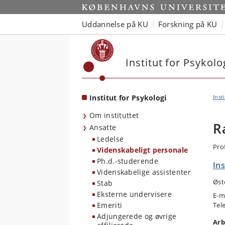
Start
Uddannelse på KU
Forskning på KU
Institut for Psykolo
Institut for Psykologi
Inst
Om instituttet
R
Ansatte
Ledelse
Pro
Videnskabeligt personale
Ph.d.-studerende
Ins
Videnskabelige assistenter
Øst
Stab
Eksterne undervisere
E-m
Emeriti
Tel
Adjungerede og øvrige
Arb