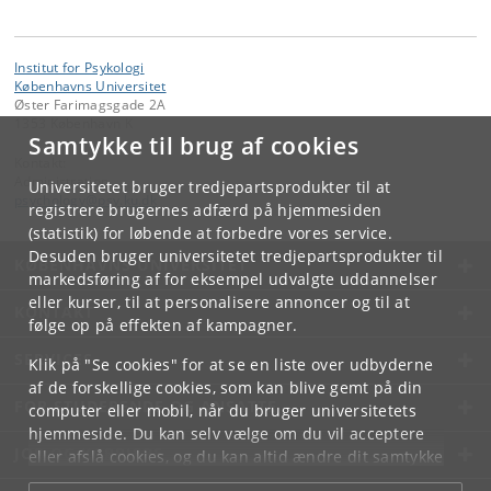
Institut for Psykologi
Københavns Universitet
Øster Farimagsgade 2A
1353 København K
Samtykke til brug af cookies
Kontakt:
Administration
Universitetet bruger tredjepartsprodukter til at
psychology
@
psy
.
ku
.
dk
registrere brugernes adfærd på hjemmesiden
(statistik) for løbende at forbedre vores service.
Desuden bruger universitetet tredjepartsprodukter til
KØBENHAVNS UNIVERSITET
markedsføring af for eksempel udvalgte uddannelser
eller kurser, til at personalisere annoncer og til at
KONTAKT
følge op på effekten af kampagner.
SERVICES
Klik på "Se cookies" for at se en liste over udbyderne
af de forskellige cookies, som kan blive gemt på din
FOR STUDERENDE OG ANSATTE
computer eller mobil, når du bruger universitetets
hjemmeside. Du kan selv vælge om du vil acceptere
JOB OG KARRIERE
eller afslå cookies, og du kan altid ændre dit samtykke
under
Cookie- og privatlivspolitik
som du finder i