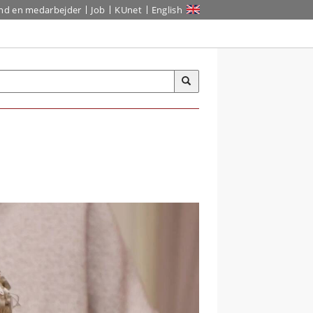
ind en medarbejder
Job
KUnet
English