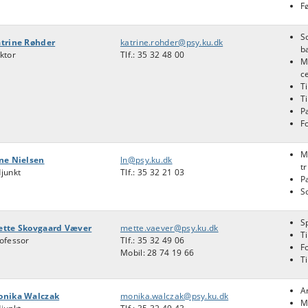
F
S
trine Røhder
katrine.rohder@psy.ku.dk
b
ktor
Tlf.: 35 32 48 00
M
c
T
T
P
F
M
ne Nielsen
ln@psy.ku.dk
tr
junkt
Tlf.: 35 32 21 03
P
S
S
ette Skovgaard Væver
mette.vaever@psy.ku.dk
T
ofessor
Tlf.: 35 32 49 06
F
Mobil: 28 74 19 66
T
A
onika Walczak
monika.walczak@psy.ku.dk
M