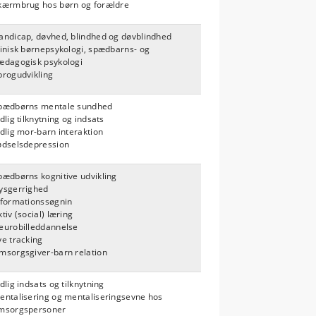
kærmbrug hos børn og forældre
andicap, døvhed, blindhed og døvblindhed
linisk børnepsykologi, spædbarns- og
ædagogisk psykologi
progudvikling
pædbørns mentale sundhed
dlig tilknytning og indsats
idlig mor-barn interaktion
ødselsdepression
pædbørns kognitive udvikling
ysgerrighed
nformationssøgnin
tiv (social) læring
eurobilleddannelse
ye tracking
msorgsgiver-barn relation
dlig indsats og tilknytning
entalisering og mentaliseringsevne hos
msorgspersoner