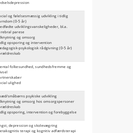
ødselsdepression
ocial og følelsesmæssig udvikling i tidlig
arndom (0-5 år)
edfødte udviklingsvanskeligheder, bl.a.
erebral parese
ilknytning og omsorg
idlig opsporing og intervention
ædagogisk-psykologisk rådgivning (0-5 år)
orældreskab
ental folkesundhed, sundhedsfremme og
ivsel
artnerskaber
ocial ulighed
pæd/småbørns psykiske udvikling
ilknytning og omsorg hos omsorgspersoner
orældreskab
idlig opsporing, intervention og forebyggelse
ngst, depression og skolevægring
etakognitiv terapi og k
ognitiv adfærdsterapi