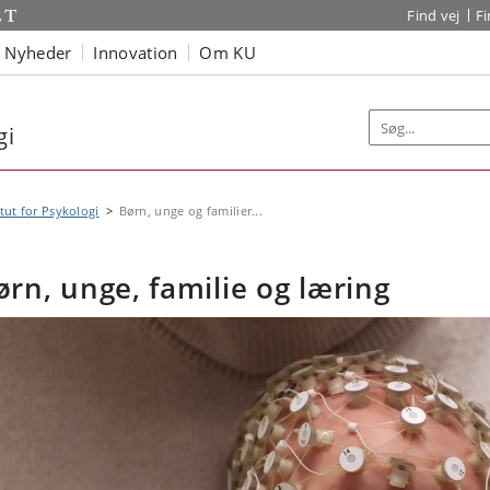
Find vej
F
Nyheder
Innovation
Om KU
gi
itut for Psykologi
Børn, unge og familier...
ørn, unge, familie og læring