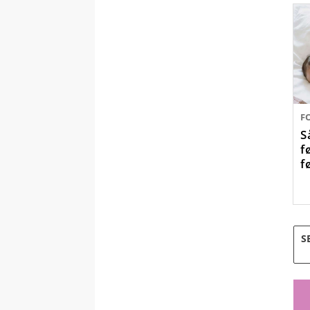
F
S
f
f
S