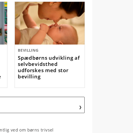
BEVILLING
Spædbørns udvikling af
selvbevidsthed
udforskes med stor
e
bevilling
ntlig ved om børns trivsel