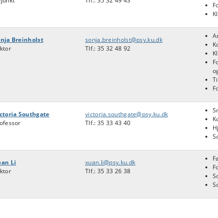
junkt
Tlf.: 35 32 49 43
F
K
A
nja Breinholst
sonja.breinholst@psy.ku.dk
K
ktor
Tlf.:
35 32 48 92
K
F
o
T
F
S
ctoria Southgate
victoria.southgate@psy.ku.dk
K
ofessor
Tlf.: 35 33 43 40
H
S
F
an Li
xuan.li@psy.ku.dk
F
ktor
Tlf.: 35 33 26 38
S
S