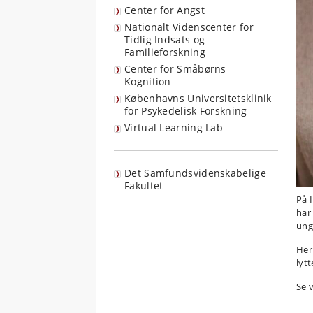
Center for Angst
Nationalt Videnscenter for
Tidlig Indsats og
Familieforskning
Center for Småbørns
Kognition
Københavns Universitetsklinik
for Psykedelisk Forskning
Virtual Learning Lab
Det Samfundsvidenskabelige
Fakultet
På 
har
ung
Her
lyt
Se 