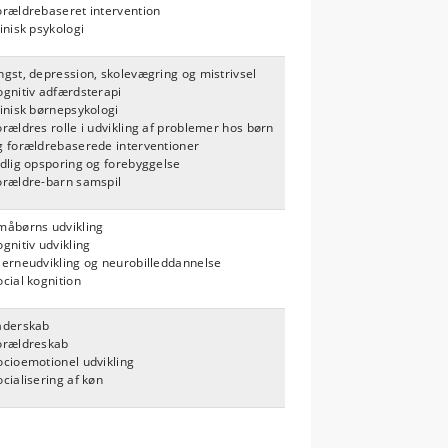
orældrebaseret intervention
linisk psykologi
ngst, depression, skolevægring og mistrivsel
ognitiv adfærdsterapi
linisk børnepsykologi
orældres rolle i udvikling af problemer hos børn
g forældrebaserede interventioner
idlig opsporing og forebyggelse
orældre-barn samspil
måbørns udvikling
ognitiv udvikling
jerneudvikling og neurobilleddannelse
ocial kognition
aderskab
orældreskab
ocioemotionel udvikling
ocialisering af køn