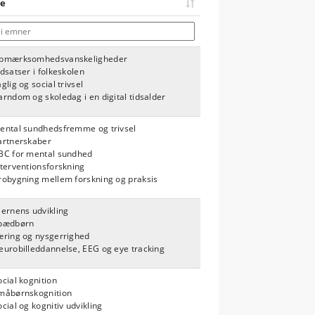
e
i emner
pmærksomhedsvanskeligheder
ndsatser i folkeskolen
glig og social trivsel
arndom og skoledag i en digital tidsalder
ental sundhedsfremme og trivsel
artnerskaber
BC for mental sundhed
nterventionsforskning
robygning mellem forskning og praksis
jernens udvikling
pædbørn
æring og nysgerrighed
eurobilleddannelse, EEG og eye tracking
ocial kognition
måbørnskognition
ocial og kognitiv udvikling