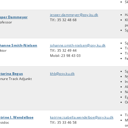
S
jesper.dammeyer@psy.ku.dk
H
esper Dammeyer
Tlf.:
35 32 48 68
K
ofessor
p
S
S
hanne Smith-Nielsen
johanne.smith-nielsen@psy.ku.dk
Ti
ktor
Tlf.: 35 32 49 44
T
Mobil: 23 98 43 03
F
S
tarina Begus
khb@psy.ku.dk
N
nure Track Adjunkt
I
Ak
N
E
O
Ti
trine I. Wendelboe
katrine.isabella.wendelboe@psy.ku.dk
M
stdoc
Tlf.: 35 33 46 58
o