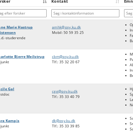
rsker
Kontakt
Emn
g efter forsker
Søg i kontaktinformation
Søg 
O
ne Marie Hastrup
amhk@psy.ku.dk
I
istensen
Mobil: 50 59 35 25
Fa
.d.-studerende
B
M
arlotte Bjerre Meilstrup
cbm@psy.ku.dk
P
junkt
Tlf.: 35 32 20 67
A
I
B
cile Gal
H
cgg@psy.ku.dk
stdoc
S
Tlf.: 35 33 40 79
L
N
S
ora Kampis
dk@psy.ku.dk
S
junkt
Tlf.:
35 33 39 85
S