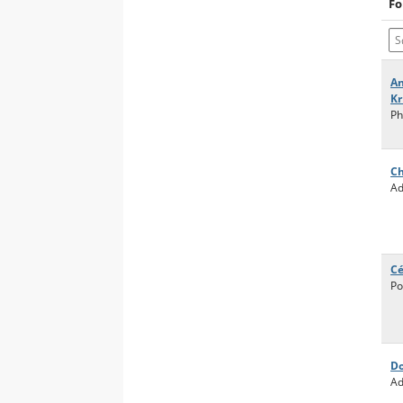
Fo
Sø
An
Kr
Ph
Ch
Ad
Cé
Po
D
Ad