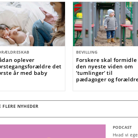
ORÆLDRESKAB
BEVILLING
ådan oplever
Forskere skal formidle
ørstegangsforældre det
den nyeste viden om
ørste år med baby
’tumlinger’ til
pædagoger og forældr
E FLERE NYHEDER
PODCAST
Hvad vi ege