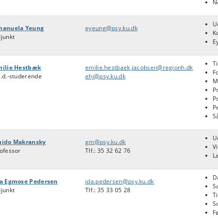
N
U
manuela Yeung
eyeung@psy.ku.dk
K
junkt
E
T
milie Hestbæk
emilie.hestbaek.jacobsen@regionh.dk
F
.d.-studerende
ehj@psy.ku.dk
M
P
P
P
S
U
uido Makransky
gm@psy.ku.dk
V
ofessor
Tlf.:
35 32 62 76
L
D
a Egmose Pedersen
ida.pedersen@psy.ku.dk
S
junkt
Tlf.: 35 33 05 28
T
S
F