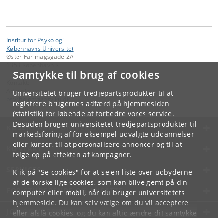
Institut for Psykologi
Københavns Universitet
Øster Farimagsgade 2A
1353 København K
Samtykke til brug af cookies
Kontakt:
Administration
Universitetet bruger tredjepartsprodukter til at
psychology
@
psy
.
ku
.
dk
registrere brugernes adfærd på hjemmesiden
(statistik) for løbende at forbedre vores service.
Desuden bruger universitetet tredjepartsprodukter til
KØBENHAVNS UNIVERSITET
markedsføring af for eksempel udvalgte uddannelser
eller kurser, til at personalisere annoncer og til at
KONTAKT
følge op på effekten af kampagner.
SERVICES
Klik på "Se cookies" for at se en liste over udbyderne
af de forskellige cookies, som kan blive gemt på din
FOR STUDERENDE OG ANSATTE
computer eller mobil, når du bruger universitetets
hjemmeside. Du kan selv vælge om du vil acceptere
JOB OG KARRIERE
eller afslå cookies, og du kan altid ændre dit samtykke