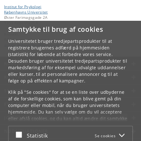
Institut for Psykologi
Københavns Universitet
Øster Farimagsgade 2A
1353 København K.
Samtykke til brug af cookies
Kontakt:
ABC for mental sundhed
Universitetet bruger tredjepartsprodukter til at
abcmentalsundhed
@
psy
.
ku
.
dk
registrere brugernes adfærd på hjemmesiden
(statistik) for løbende at forbedre vores service.
Desuden bruger universitetet tredjepartsprodukter til
KØBENHAVNS UNIVERSITET
markedsføring af for eksempel udvalgte uddannelser
eller kurser, til at personalisere annoncer og til at
KONTAKT
følge op på effekten af kampagner.
SERVICES
Klik på "Se cookies" for at se en liste over udbyderne
af de forskellige cookies, som kan blive gemt på din
FOR STUDERENDE OG ANSATTE
computer eller mobil, når du bruger universitetets
hjemmeside. Du kan selv vælge om du vil acceptere
JOB OG KARRIERE
eller afslå cookies, og du kan altid ændre dit samtykke
under
Cookie- og privatlivspolitik
som du finder i
NØDSITUATIONER
bunden af hver side.
Acceptér eller afslå
Statistik
Se cookies