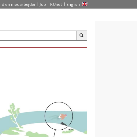
ind en medarbejder
Job
KUnet
English