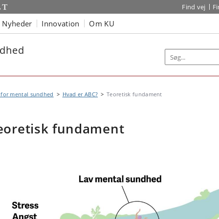
Find vej
F
Nyheder
Innovation
Om KU
ndhed
 for mental sundhed
Hvad er ABC?
Teoretisk fundament
eoretisk fundament