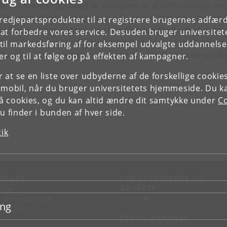
ABC for mental sundhed er vi inspireret af Antonovskys 
følelsen af livsmod og livsglæde og om at kunne mestre (
tredjepartsprodukter til at registrere brugernes adfæ
tuationer. Ifølge Antonovsky handler sundhed om at ople
e at forbedre vores service. Desuden bruger universitet
lelse af begribelighed, håndterbarhed og meningsfuldhed.
il markedsføring af for eksempel udvalgte uddannelser e
Charlotte Bjerre Meilstrup, projektchef i ABC for mental sundh
r og til at følge op på effekten af kampagner.
or at se en liste over udbyderne af de forskellige cooki
 mobil, når du bruger universitetets hjemmeside. Du k
slå cookies, og du kan altid ændre dit samtykke under
Co
 finder i bunden af hver side.
tik
NTAKT
FOR STUDERENDE OG
ANSATTE
d vej
KUnet
d en medarbejder
ing
takt KU
JOB OG KARRIERE