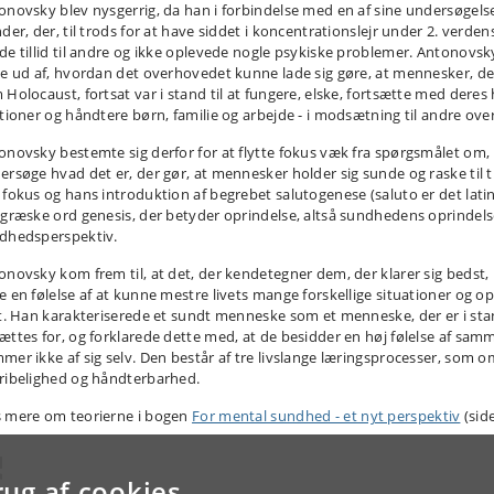
onovsky blev nysgerrig, da han i forbindelse med en af sine undersøgel
nder, der, til trods for at have siddet i koncentrationslejr under 2. verde
de tillid til andre og ikke oplevede nogle psykiske problemer. Antonovsky
de ud af, hvordan det overhovedet kunne lade sig gøre, at mennesker, d
 Holocaust, fortsat var i stand til at fungere, elske, fortsætte med deres
ationer og håndtere børn, familie og arbejde - i modsætning til andre ove
onovsky bestemte sig derfor for at flytte fokus væk fra spørgsmålet om, 
ersøge hvad det er, der gør, at mennesker holder sig sunde og raske til t
 fokus og hans introduktion af begrebet salutogenese (saluto er det lat
 græske ord genesis, der betyder oprindelse, altså sundhedens oprindelse)
dhedsperspektiv.
onovsky kom frem til, at det, der kendetegner dem, der klarer sig bedst, 
e en følelse af at kunne mestre livets mange forskellige situationer og 
et. Han karakteriserede et sundt menneske som et menneske, der er i stan
ættes for, og forklarede dette med, at de besidder en høj følelse af s
mer ikke af sig selv. Den består af tre livslange læringsprocesser, som 
ribelighed og håndterbarhed.
 mere om teorierne i bogen
For mental sundhed - et nyt perspektiv
(side
rug af cookies