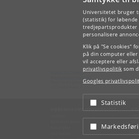
I 
om 
Universitetet bruger 
si
(statistik) for løbend
fø
tredjepartsprodukter t
personalisere annonce
Klik på "Se cookies" f
på din computer eller
vil acceptere eller af
privatlivspolitik
som du
Institut for Psykologi
Københavns Universitet
Googles privatlivspoli
Øster Farimagsgade 2A
1353 København K.
Statistik
Acceptér eller afslå
KØBENHAVNS UNIVERSITET
KO
Ledelse
Fin
Administration
Fin
Markedsfør
Acceptér eller afslå
Fakulteter
Kon
Institutter