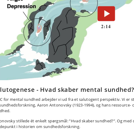
lutogenese - Hvad skaber mental sundhed
BC for mental sundhed arbejder vi ud fra et salutogent perspektiv. Vi er 
 sundhedsforskning, Aaron Antonovsky (1923-1994), og hans ressource- o
dhed.
onovsky stillede ét enkelt spørgsmål: ”Hvad skaber sundhed?”. Og med det
depunkt i historien om sundhedsforskning.