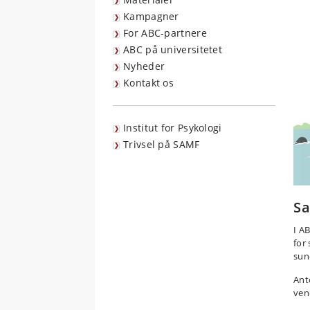
Kampagner
For ABC-partnere
ABC på universitetet
Nyheder
Kontakt os
Institut for Psykologi
Trivsel på SAMF
Sa
I A
for
sun
Ant
ven