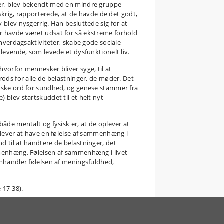
ser, blev bekendt med en mindre gruppe
nskrig, rapporterede, at de havde de det godt,
 blev nysgerrig. Han besluttede sig for at
er havde været udsat for så ekstreme forhold
 hverdagsaktiviteter, skabe gode sociale
rlevende, som levede et dysfunktionelt liv.
hvorfor mennesker bliver syge, til at
rods for alle de belastninger, de møder. Det
inske ord for sundhed, og genese stammer fra
 blev startskuddet til et helt nyt
både mentalt og fysisk er, at de oplever at
oplever at have en følelse af sammenhæng i
d til at håndtere de belastninger, det
ammenhæng. Følelsen af sammenhæng i livet
omhandler følelsen af meningsfuldhed,
 17-38).