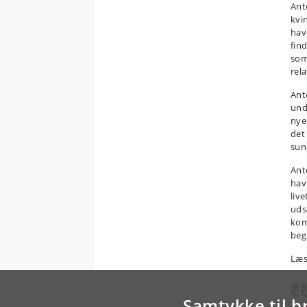
Ant
kvi
hav
fin
som
rel
Ant
und
nye
det
sun
Ant
hav
liv
uds
kom
beg
Læs
Samtykke til b