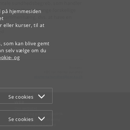
mentale sundhedsbegreb, som handler
hverdags)livets mange forskellige
rd på hjemmesiden
ve sammenhæng, dvs. at have en
et
ller kurser, til at
ed
es, som kan blive gemt
an selv vælge om du
okie- og
Kontakt:
ABC for mental sundhed
abcmentalsundhed
@
psy
.
ku
.
dk
Se cookies
WEB
Om websitet
Cookies og privatlivspolitik
Se cookies
Tilgængelighedserklæring
Informationssikkerhed