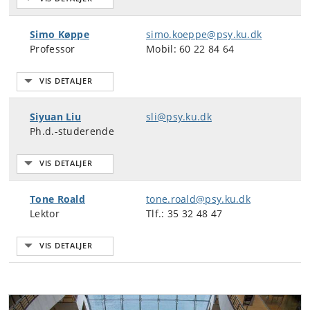
Simo Køppe
simo.koeppe@psy.ku.dk
Professor
Mobil: 60 22 84 64
Siyuan Liu
sli@psy.ku.dk
Ph.d.-studerende
Tone Roald
tone.roald@psy.ku.dk
Lektor
Tlf.: 35 32 48 47