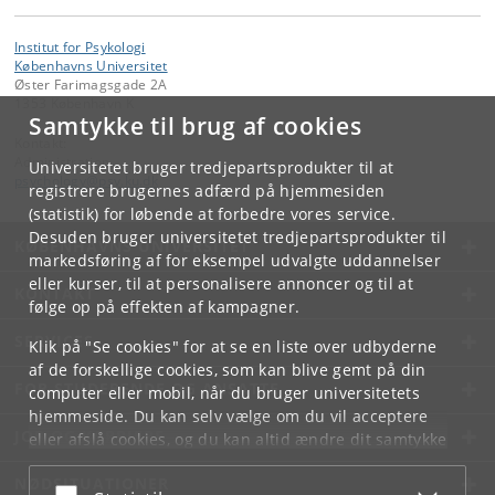
Institut for Psykologi
Københavns Universitet
Øster Farimagsgade 2A
1353 København K
Samtykke til brug af cookies
Kontakt:
Administration
Universitetet bruger tredjepartsprodukter til at
psychology
@
psy
.
ku
.
dk
registrere brugernes adfærd på hjemmesiden
(statistik) for løbende at forbedre vores service.
Desuden bruger universitetet tredjepartsprodukter til
KØBENHAVNS UNIVERSITET
markedsføring af for eksempel udvalgte uddannelser
eller kurser, til at personalisere annoncer og til at
KONTAKT
følge op på effekten af kampagner.
SERVICES
Klik på "Se cookies" for at se en liste over udbyderne
af de forskellige cookies, som kan blive gemt på din
FOR STUDERENDE OG ANSATTE
computer eller mobil, når du bruger universitetets
hjemmeside. Du kan selv vælge om du vil acceptere
JOB OG KARRIERE
eller afslå cookies, og du kan altid ændre dit samtykke
under
Cookie- og privatlivspolitik
som du finder i
NØDSITUATIONER
bunden af hver side.