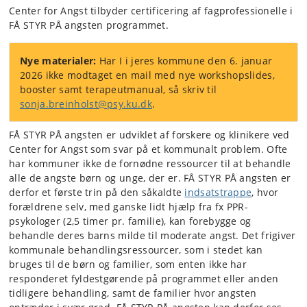
Center for Angst tilbyder certificering af fagprofessionelle i
FÅ STYR PÅ angsten programmet.
Nye materialer:
Har I i jeres kommune den 6. januar
2026 ikke modtaget en mail med nye workshopslides,
booster samt terapeutmanual, så skriv til
sonja.breinholst@psy.ku.dk
.
FÅ STYR PÅ angsten er udviklet af forskere og klinikere ved
Center for Angst som svar på et kommunalt problem. Ofte
har kommuner ikke de fornødne ressourcer til at behandle
alle de angste børn og unge, der er. FÅ STYR PÅ angsten er
derfor et første trin på den såkaldte
indsatstrappe
, hvor
forældrene selv, med ganske lidt hjælp fra fx PPR-
psykologer (2,5 timer pr. familie), kan forebygge og
behandle deres barns milde til moderate angst. Det frigiver
kommunale behandlingsressourcer, som i stedet kan
bruges til de børn og familier, som enten ikke har
responderet fyldestgørende på programmet eller anden
tidligere behandling, samt de familier hvor angsten