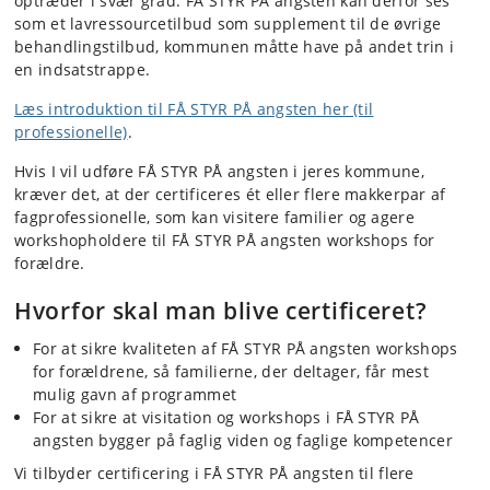
optræder i svær grad. FÅ STYR PÅ angsten kan derfor ses
som et lavressourcetilbud som supplement til de øvrige
behandlingstilbud, kommunen måtte have på andet trin i
en indsatstrappe.
Læs introduktion til FÅ STYR PÅ angsten her (til
professionelle)
.
Hvis I vil udføre FÅ STYR PÅ angsten i jeres kommune,
kræver det, at der certificeres ét eller flere makkerpar af
fagprofessionelle, som kan visitere familier og agere
workshopholdere til FÅ STYR PÅ angsten workshops for
forældre.
Hvorfor skal man blive certificeret?
For at sikre kvaliteten af FÅ STYR PÅ angsten workshops
for forældrene, så familierne, der deltager, får mest
mulig gavn af programmet
For at sikre at visitation og workshops i FÅ STYR PÅ
angsten bygger på faglig viden og faglige kompetencer
Vi tilbyder certificering i FÅ STYR PÅ angsten til flere