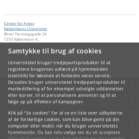
Center for Angst
Københavns Universitet
Øster Farimagsgade 2A
1353 København K.
Samtykke til brug af cookies
Kontakt:
Center for Angst
centerforangst
@
psy
.
ku
.
dk
Universitetet bruger tredjepartsprodukter til at
Tlf:
+45 35 32 49 03 - NB! telefontid
registrere brugernes adfærd på hjemmesiden
(statistik) for løbende at forbedre vores service.
Desuden bruger universitetet tredjepartsprodukter til
KØBENHAVNS UNIVERSITET
markedsføring af for eksempel udvalgte uddannelser
eller kurser, til at personalisere annoncer og til at
KONTAKT
følge op på effekten af kampagner.
SERVICES
Klik på "Se cookies" for at se en liste over udbyderne
af de forskellige cookies, som kan blive gemt på din
FOR STUDERENDE OG ANSATTE
computer eller mobil, når du bruger universitetets
hjemmeside. Du kan selv vælge om du vil acceptere
JOB OG KARRIERE
eller afslå cookies, og du kan altid ændre dit samtykke