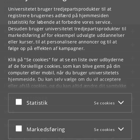
Center for Angst
centerforangst
@
psy
.
ku
.
dk
Universitetet bruger tredjepartsprodukter til at
Tlf:
+45 35 32 49 03 - NB! telefontid
registrere brugernes adfærd på hjemmesiden
(statistik) for løbende at forbedre vores service.
Desuden bruger universitetet tredjepartsprodukter til
KØBENHAVNS UNIVERSITET
markedsføring af for eksempel udvalgte uddannelser
eller kurser, til at personalisere annoncer og til at
KONTAKT
følge op på effekten af kampagner.
SERVICES
Klik på "Se cookies" for at se en liste over udbyderne
af de forskellige cookies, som kan blive gemt på din
FOR STUDERENDE OG ANSATTE
computer eller mobil, når du bruger universitetets
hjemmeside. Du kan selv vælge om du vil acceptere
JOB OG KARRIERE
eller afslå cookies, og du kan altid ændre dit samtykke
under
Cookie- og privatlivspolitik
som du finder i
NØDSITUATIONER
bunden af hver side.
Acceptér eller afslå
Statistik
Se cookies
Googles privatlivspolitik
WEB
MØD KU PÅ
Acceptér eller afslå
Markedsføring
Se cookies