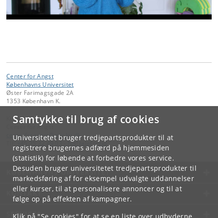
Center for Angst
Københavns Universitet
Øster Farimagsgade 2A
1353 København K.
Samtykke til brug af cookies
Kontakt:
Center for Angst
centerforangst
@
psy
.
ku
.
dk
Universitetet bruger tredjepartsprodukter til at
Tlf:
+45 35 32 49 03 - NB! telefontid
registrere brugernes adfærd på hjemmesiden
(statistik) for løbende at forbedre vores service.
Desuden bruger universitetet tredjepartsprodukter til
KØBENHAVNS UNIVERSITET
markedsføring af for eksempel udvalgte uddannelser
eller kurser, til at personalisere annoncer og til at
KONTAKT
følge op på effekten af kampagner.
SERVICES
Klik på "Se cookies" for at se en liste over udbyderne