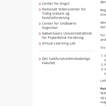
Ber
Center for Angst
Nationalt Videnscenter for
Reg
Tidlig Indsats og
str
Familieforskning
Men
Center for Småbørns
det
Kognition
Københavns Universitetsklinik
For
for Psykedelisk Forskning
and
Virtual Learning Lab
Tre
S
Det Samfundsvidenskabelige
t
Fakultet
F
S
t
Lad
Poi
Ski
og 
reag