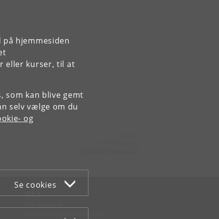
i
rd på hjemmesiden
et
ller kurser, til at
es, som kan blive gemt
an selv vælge om du
okie- og
Kontakt:
Administration
psychology
@
psy
.
ku
.
dk
Se cookies
WEB
Om websitet
Cookies og privatlivspolitik