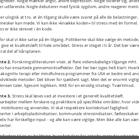
igheder. Nogle mærker angst, andre depression. Nogle isolerer sig, andr
ver udfarende. Nogle debuterer med fysisk sygdom, andre reagerer menta
er ulogisk at tro, at én tilgang skulle være svaret på alle de belastninger,
nesker kan møde. Vi kan ikke »knække koden« til stress med én formel.
ss er ikke skrevet i én kode.
for skal vi ikke satse på én tilgang. Politikerne skal ikke vælge én metode
 give et kvalitetsløft til hele området. Stress er steget i ti år. Det bør vær
ral del af tiårsplanen.
nte 2.
Forskningslitteraturen viser, at flere videnskabelige tilgange mht.
ess har ensartede gennemsnitseffekter. Det her bør siges helt klart: Hver
akognitiv terapi eller mindfulness-programmer fra USA er bedre end an
udviklede metoder. Det bliver for sjældent sagt. Men det er enormt vigtig
densen taler, ligesom logikken, IKKE for en ensidig strategi. Tværtimod.
nte 3.
Stress skal løses ved at investere i et generelt kvalitetsløft.
arbejder mellem forskere og praktikere på specifikke områder, hvor vid
l mobiliseres og anvendes. Vi skal respektere kontekstuel faglighed.
perter i arbejdspladsindsatser, kommunale stressindsatser, fællesskaber
liv har forskellige input - og alle kan være vigtige. Men ikke alle kan vær
perter.
opfordrer til en ny holdning, hvor fortalere for enkelte metoder erkender,