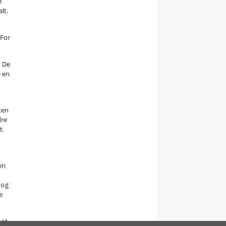
e
lt.
 For
. De
e en
ken
dre
t.
en
 og
e
 at