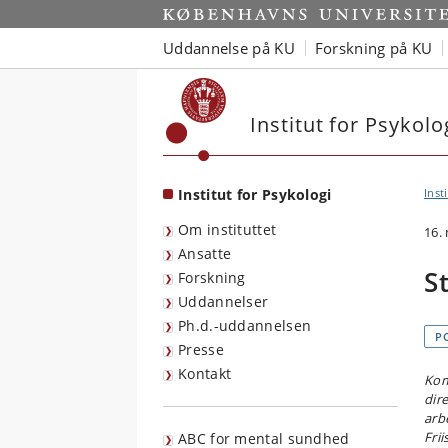
Start
Uddannelse på KU
Forskning på KU
Institut for Psykolo
Institut for Psykologi
Inst
Om instituttet
16.
Ansatte
S
Forskning
Uddannelser
Ph.d.-uddannelsen
P
Presse
Kontakt
Kom
dir
arb
Fri
ABC for mental sundhed