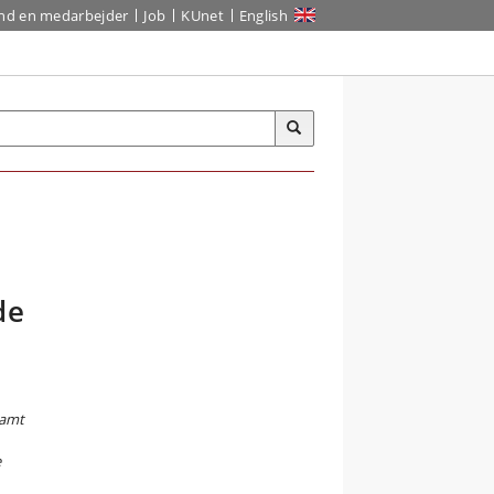
ind en medarbejder
Job
KUnet
English
de
samt
e