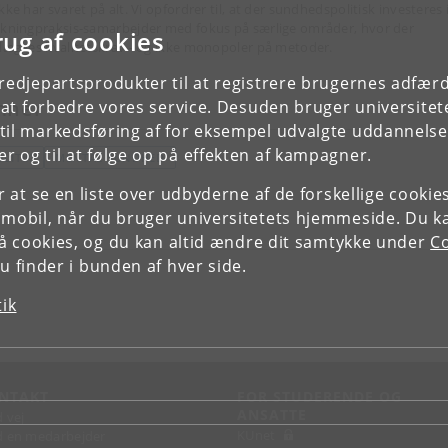
kke har svaret på alt. Vi opfordrer til, at der sundhedspolitisk investeres 
skningpraksis-samarbejder med fokus på særlige områder, hvor der
rug af cookies
tlægges kvalitetskrav - og ikke monopoler på metoder.
tredjepartsprodukter til at registrere brugernes adfæ
mner
e at forbedre vores service. Desuden bruger universitet
il markedsføring af for eksempel udvalgte uddannelser e
r og til at følge op på effekten af kampagner.
OLITIK
MENTAL SUNDHED
or at se en liste over udbyderne af de forskellige cooki
 mobil, når du bruger universitetets hjemmeside. Du k
slå cookies, og du kan altid ændre dit samtykke under
Co
 finder i bunden af hver side.
tik
NTAKT
FOR STUDERENDE OG
ANSATTE
d vej
KUnet
d en medarbejder