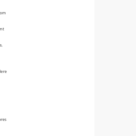
n om
emt
e,
lere
pres