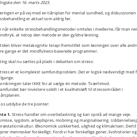
lingske den 16. marts 2023.
eringen er på vej med en tiårsplan for mental sundhed, og diskussione
essbehandling er aktuel som aldrig før.
 når enkelte stressbehandlingsmetoder omtales i medierne, får man n
 indtryk, at netop den metode er den gyldne løsning.
 tiden bliver metakognitiv terapi fremstillet som løsningen over alle andr
re gange er det mindfulness-baserede programmer.
 ting skal nu sættes på plads i debatten om stress:
tress er et komplekst samfundsproblem. Det er logisk nødvendigt med f
ilgange.
orskningen taler IKKE for at vælge én metode. Tværtimod.
amfundet bør investere solidt i et kvalitetsløft til stressområdet i
iårsplanen.
 os uddybe de tre pointer:
nte 1.
Stress handler om overbelastning og kan opstå ad mange veje.
lsmisse, sygdom, arbejdspres, mobning og marginalisering. Uddannelses
præstationskultur. Økonomisk usikkerhed, ulighed og klimakrisen. Dertil
erer mennesker forskelligt. Fordi vi har forskellige gener, livshistorier og