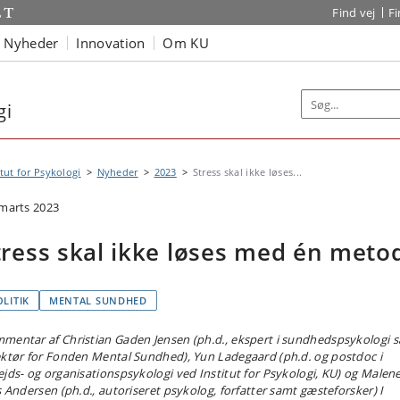
Find vej
F
Nyheder
Innovation
Om KU
gi
itut for Psykologi
Nyheder
2023
Stress skal ikke løses...
 marts 2023
tress skal ikke løses med én meto
OLITIK
MENTAL SUNDHED
mentar af Christian Gaden Jensen (ph.d., ekspert i sundhedspsykologi 
ektør for Fonden Mental Sundhed), Yun Ladegaard (ph.d. og postdoc i
ejds- og organisationspsykologi ved Institut for Psykologi, KU) og Malen
is Andersen (ph.d., autoriseret psykolog, forfatter samt gæsteforsker) I