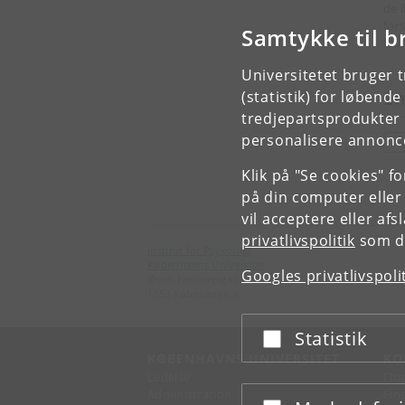
de i
for
Samtykke til b
fas
Universitetet bruger 
E
(statistik) for løbend
tredjepartsprodukter t
personalisere annonce
P
Klik på "Se cookies" f
på din computer eller
vil acceptere eller af
privatlivspolitik
som du
Institut for Psykologi
Københavns Universitet
Googles privatlivspoli
Øster Farimagsgade 2A
1353 København K
Statistik
Acceptér eller afslå
KØBENHAVNS UNIVERSITET
KO
Ledelse
Fin
Administration
Fin