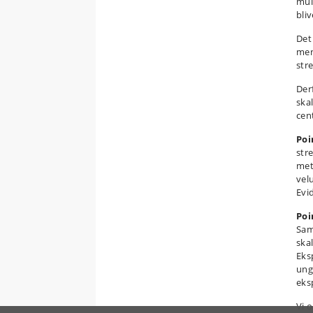
mul
bli
Det 
men
stre
Der
skal
cent
Poi
str
met
vel
Evi
Poi
Sam
ska
Eks
unge
eks
Vi 