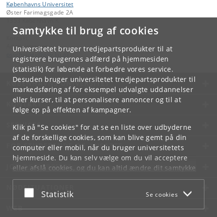
Københavns Universitet
Øster Farimagsgade 2A
1353 København K
Samtykke til brug af cookies
Kontakt:
Administration
Universitetet bruger tredjepartsprodukter til at
psychology
@
psy
.
ku
.
dk
registrere brugernes adfærd på hjemmesiden
(statistik) for løbende at forbedre vores service.
Desuden bruger universitetet tredjepartsprodukter til
KØBENHAVNS UNIVERSITET
markedsføring af for eksempel udvalgte uddannelser
eller kurser, til at personalisere annoncer og til at
KONTAKT
følge op på effekten af kampagner.
SERVICES
Klik på "Se cookies" for at se en liste over udbyderne
af de forskellige cookies, som kan blive gemt på din
FOR STUDERENDE OG ANSATTE
computer eller mobil, når du bruger universitetets
hjemmeside. Du kan selv vælge om du vil acceptere
JOB OG KARRIERE
eller afslå cookies, og du kan altid ændre dit samtykke
under
Cookie- og privatlivspolitik
som du finder i
NØDSITUATIONER
bunden af hver side.
Acceptér eller afslå
Statistik
Se cookies
Googles privatlivspolitik
WEB