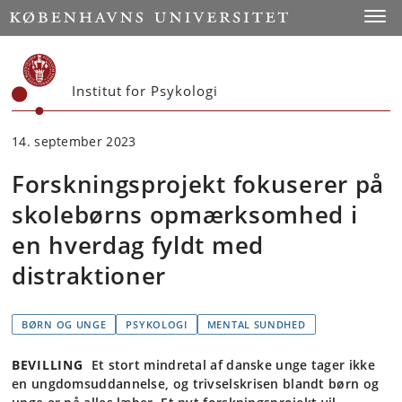
Start
Toggl
Institut for Psykologi
14. september 2023
Forskningsprojekt fokuserer på
skolebørns opmærksomhed i
en hverdag fyldt med
distraktioner
BØRN OG UNGE
PSYKOLOGI
MENTAL SUNDHED
BEVILLING
Et stort mindretal af danske unge tager ikke
en ungdomsuddannelse, og trivselskrisen blandt børn og