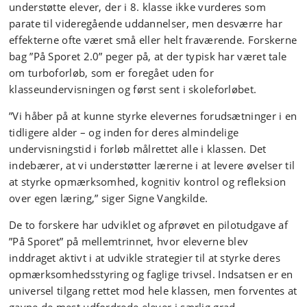
understøtte elever, der i 8. klasse ikke vurderes som
parate til videregående uddannelser, men desværre har
effekterne ofte været små eller helt fraværende. Forskerne
bag ”På Sporet 2.0” peger på, at der typisk har været tale
om turboforløb, som er foregået uden for
klasseundervisningen og først sent i skoleforløbet.
”Vi håber på at kunne styrke elevernes forudsætninger i en
tidligere alder – og inden for deres almindelige
undervisningstid i forløb målrettet alle i klassen. Det
indebærer, at vi understøtter lærerne i at levere øvelser til
at styrke opmærksomhed, kognitiv kontrol og refleksion
over egen læring,” siger Signe Vangkilde.
De to forskere har udviklet og afprøvet en pilotudgave af
”På Sporet” på mellemtrinnet, hvor eleverne blev
inddraget aktivt i at udvikle strategier til at styrke deres
opmærksomhedsstyring og faglige trivsel. Indsatsen er en
universel tilgang rettet mod hele klassen, men forventes at
gavne de mest udfordrede elever i særlig grad.