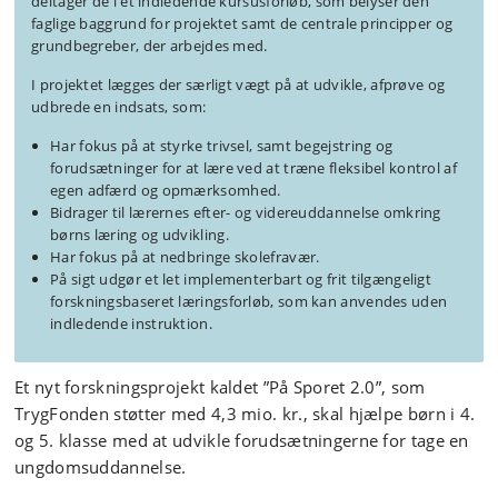
deltager de i et indledende kursusforløb, som belyser den
faglige baggrund for projektet samt de centrale principper og
grundbegreber, der arbejdes med.
I projektet lægges der særligt vægt på at udvikle, afprøve og
udbrede en indsats, som:
Har fokus på at styrke trivsel, samt begejstring og
forudsætninger for at lære ved at træne fleksibel kontrol af
egen adfærd og opmærksomhed.
Bidrager til lærernes efter- og videreuddannelse omkring
børns læring og udvikling.
Har fokus på at nedbringe skolefravær.
På sigt udgør et let implementerbart og frit tilgængeligt
forskningsbaseret læringsforløb, som kan anvendes uden
indledende instruktion.
Et nyt forskningsprojekt kaldet ”På Sporet 2.0”, som
TrygFonden støtter med 4,3 mio. kr., skal hjælpe børn i 4.
og 5. klasse med at udvikle forudsætningerne for tage en
ungdomsuddannelse.