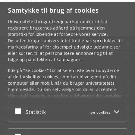
Samtykke til brug af cookies
Kontakt:
CROP-projektet
crop
@
psy
.
ku
.
dk
Universitetet bruger tredjepartsprodukter til at
Tlf:
+45 35 32 48 88
registrere brugernes adfærd på hjemmesiden
(statistik) for løbende at forbedre vores service.
Desuden bruger universitetet tredjepartsprodukter til
KØBENHAVNS UNIVERSITET
markedsføring af for eksempel udvalgte uddannelser
eller kurser, til at personalisere annoncer og til at
KONTAKT
følge op på effekten af kampagner.
SERVICES
Klik på "Se cookies" for at se en liste over udbyderne
af de forskellige cookies, som kan blive gemt på din
FOR STUDERENDE OG ANSATTE
computer eller mobil, når du bruger universitetets
hjemmeside. Du kan selv vælge om du vil acceptere
JOB OG KARRIERE
eller afslå cookies, og du kan altid ændre dit samtykke
under
Cookie- og privatlivspolitik
som du finder i
NØDSITUATIONER
bunden af hver side.
Acceptér eller afslå
Statistik
Se cookies
Googles privatlivspolitik
WEB
MØD KU PÅ