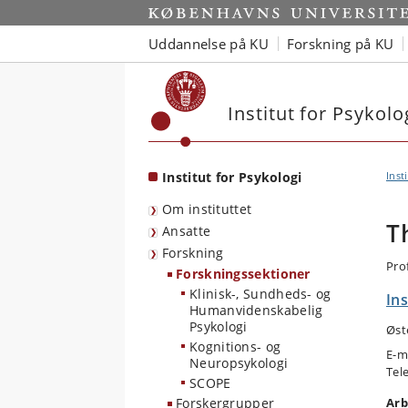
Start
Uddannelse på KU
Forskning på KU
Institut for Psykolo
Institut for Psykologi
Inst
Om instituttet
T
Ansatte
Forskning
Pro
Forskningssektioner
Klinisk-, Sundheds- og
Ins
Humanvidenskabelig
Psykologi
Øst
Kognitions- og
E-m
Neuropsykologi
Tel
SCOPE
Forskergrupper
Arb