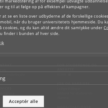
il markedsføring af for eksempel udvalgte uddannelser e
r og til at følge op på effekten af kampagner.
or at se en liste over udbyderne af de forskellige cooki
 mobil, når du bruger universitetets hjemmeside. Du k
slå cookies, og du kan altid ændre dit samtykke under
Co
 finder i bunden af hver side.
tik
NTAKT
FOR STUDERENDE OG
ANSATTE
d vej
KUnet
d en medarbejder
ing
takt KU
JOB OG KARRIERE
RVICES
Ledige stillinger
Jobbank for studerende
sseservice
Alumne
ignguide
Acceptér alle
chandise
NØDSITUATIONER
support