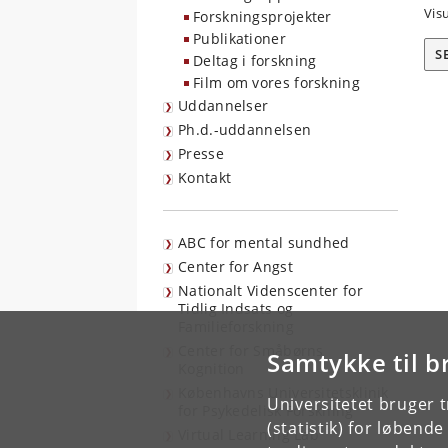
Vis
Forskningsprojekter
Publikationer
S
Deltag i forskning
Film om vores forskning
Uddannelser
Ph.d.-uddannelsen
Presse
Kontakt
ABC for mental sundhed
Center for Angst
Nationalt Videnscenter for
Tidlig Indsats og
Familieforskning
Center for Småbørns
Samtykke til b
Kognition
Københavns Universitetsklinik
Universitetet bruger 
for Psykedelisk Forskning
(statistik) for løbend
Virtual Learning Lab