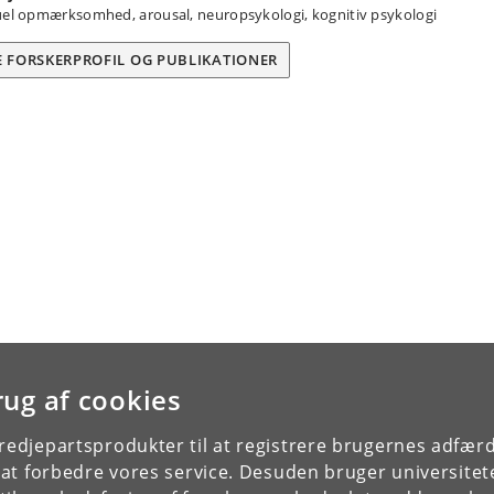
uel opmærksomhed, arousal, neuropsykologi, kognitiv psykologi
E FORSKERPROFIL OG PUBLIKATIONER
rug af cookies
tredjepartsprodukter til at registrere brugernes adfæ
e at forbedre vores service. Desuden bruger universitet