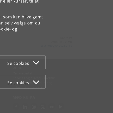
ller kurser, til at
es, som kan blive gemt
an selv vælge om du
okie- og
Kontakt:
Administration
psychology
@
psy
.
ku
.
dk
Se cookies
WEB
Om websitet
Cookies og privatlivspolitik
Se cookies
Tilgængelighedserklæring
Informationssikkerhed
MØD KU PÅ