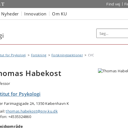
Find vej
F
Nyheder
Innovation
Om KU
gi
itut for Psykologi
Forskning
Forskningssektioner
CVC
homas Habekost
fessor
titut for Psykologi
er Farimagsgade 2A, 1350 København K
ail:
thomas.habekost@psy.ku.dk
efon: +4535324860
ejdsområde