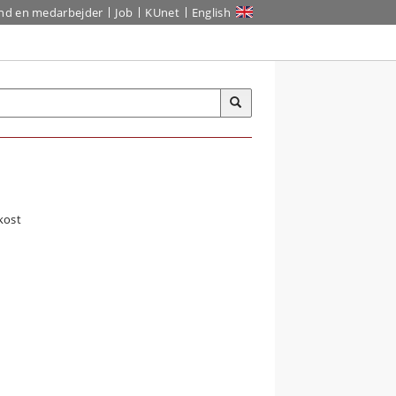
ind en medarbejder
Job
KUnet
English