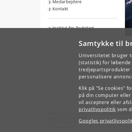
Medarbejdere
Kontakt
Institut for Psykologi
Samtykke til b
P
Universitetet bruger 
P
(statistik) for løbend
tredjepartsprodukter t
P
personalisere annonce
P
Klik på "Se cookies" f
på din computer eller
vil acceptere eller af
privatlivspolitik
som du
Nationalt Videnscenter for Tidlig Indsats og Familie
Københavns Universitet
Googles privatlivspoli
Øster Farimagsgade 2A
1353 København K