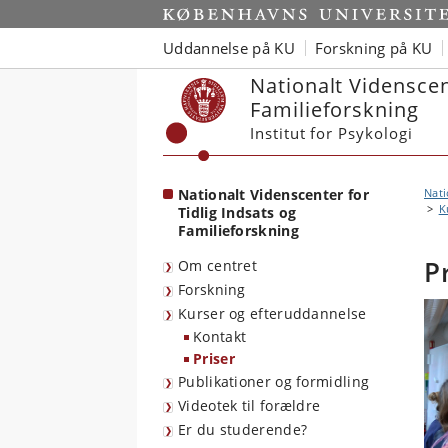
Start
Uddannelse på KU
Forskning på KU
Nationalt Videnscen
Familieforskning
Institut for Psykologi
Nationalt Videnscenter for
Nati
K
Tidlig Indsats og
Familieforskning
P
Om centret
Forskning
Kurser og efteruddannelse
Kontakt
Priser
Publikationer og formidling
Videotek til forældre
Er du studerende?