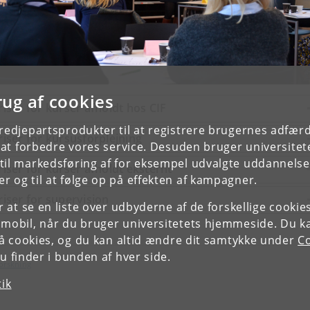
rug af cookies
riser for kurser afholdt hos CIF
tredjepartsprodukter til at registrere brugernes adfæ
riser for kursusforplejning
e at forbedre vores service. Desuden bruger universitet
il markedsføring af for eksempel udvalgte uddannelser e
riser for kurser afholdt eksternt
r og til at følge op på effekten af kampagner.
riser for supervision
or at se en liste over udbyderne af de forskellige cooki
 mobil, når du bruger universitetets hjemmeside. Du k
slå cookies, og du kan altid ændre dit samtykke under
Co
 finder i bunden af hver side.
forskning
tik