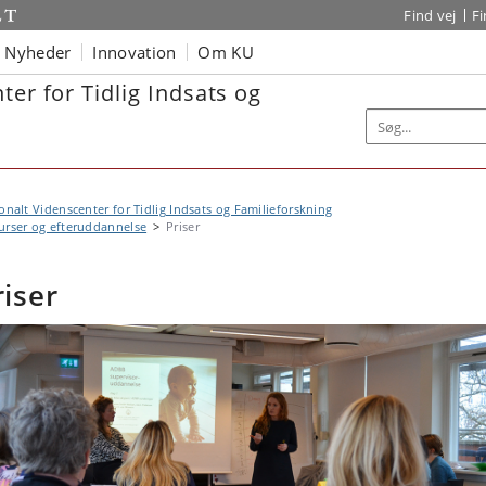
Find vej
F
Nyheder
Innovation
Om KU
ter for Tidlig Indsats og
onalt Videnscenter for Tidlig Indsats og Familieforskning
urser og efteruddannelse
Priser
riser