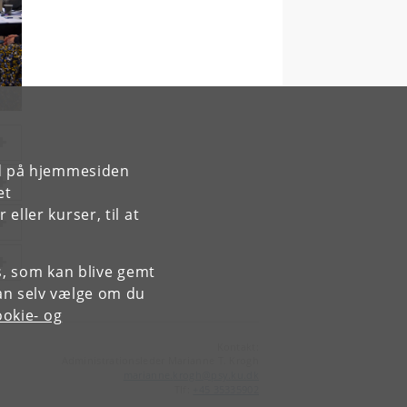
rd på hjemmesiden
et
ller kurser, til at
es, som kan blive gemt
an selv vælge om du
okie- og
Kontakt:
Administrationsleder Marianne T. Krogh
marianne
.
krogh
@
psy
.
ku
.
dk
Tlf:
+45 35335902