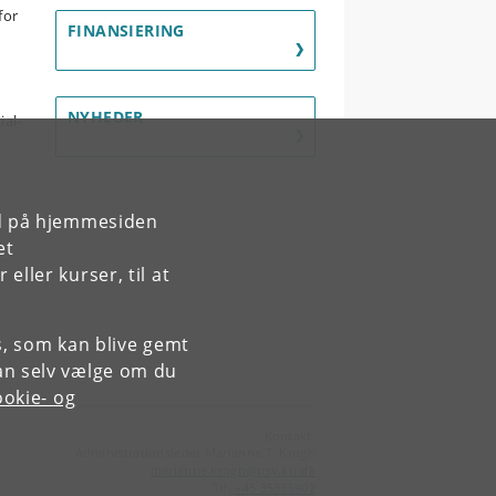
for
FINANSIERING
NYHEDER
ial-
rd på hjemmesiden
et
ller kurser, til at
es, som kan blive gemt
an selv vælge om du
okie- og
Kontakt:
Administrationsleder Marianne T. Krogh
marianne
.
krogh
@
psy
.
ku
.
dk
Tlf:
+45 35335902