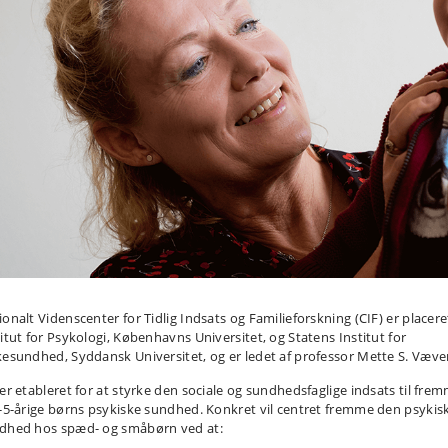
ionalt Videnscenter for Tidlig Indsats og Familieforskning (CIF) er placere
titut for Psykologi, Københavns Universitet, og Statens Institut for
kesundhed, Syddansk Universitet, og er ledet af professor Mette S. Væve
 er etableret for at styrke den sociale og sundhedsfaglige indsats til fre
0-5-årige børns psykiske sundhed. Konkret vil centret fremme den psykis
dhed hos spæd- og småbørn ved at: