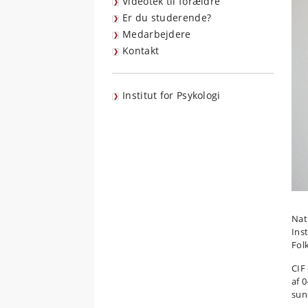
Videotek til forældre
Er du studerende?
Medarbejdere
Kontakt
Institut for Psykologi
Nat
Ins
Fol
CIF
af 
sun