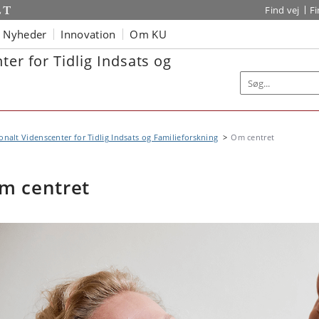
Find vej
F
Nyheder
Innovation
Om KU
ter for Tidlig Indsats og
onalt Videnscenter for Tidlig Indsats og Familieforskning
Om centret
m centret