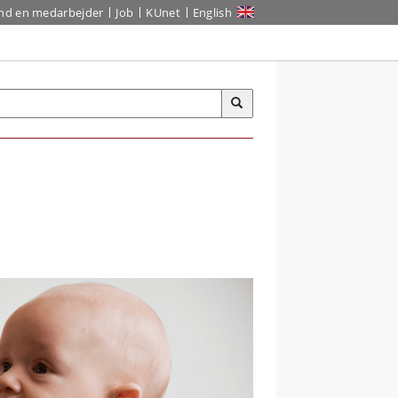
ind en medarbejder
Job
KUnet
English