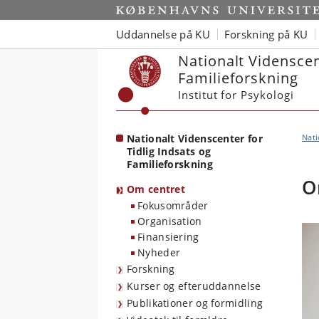
Start
Uddannelse på KU
Forskning på KU
Nationalt Videnscen
Familieforskning
Institut for Psykologi
Nationalt Videnscenter for
Nati
Tidlig Indsats og
Familieforskning
O
Om centret
Fokusområder
Organisation
Finansiering
Nyheder
Forskning
Kurser og efteruddannelse
Publikationer og formidling