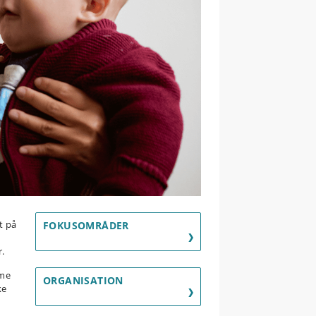
t på
FOKUSOMRÅDER
r.
mme
ORGANISATION
ke