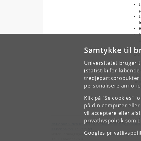
U
p
U
f
B
F
Samtykke til b
Sa
Universitetet bruger 
CIF
for
(statistik) for løbend
ind
tredjepartsprodukter t
udd
personalisere annonce
int
Klik på "Se cookies" f
på din computer eller
vil acceptere eller af
privatlivspolitik
som du
Nationalt Videnscenter for Tidlig Indsats og Familie
Københavns Universitet
Googles privatlivspoli
Øster Farimagsgade 2A
1353 København K