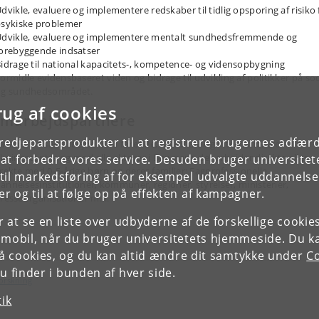
dvikle, evaluere og implementere redskaber til tidlig opsporing af risiko 
sykiske problemer
dvikle, evaluere og implementere mentalt sundhedsfremmende og
orebyggende indsatser
idrage til national kapacitets-, kompetence- og vidensopbygning
ormidle evidensbaseret viden og bidrage til udvikling af politikker på soc
og sundhedsområdet.
rug af cookies
marbejdspartnere
tredjepartsprodukter til at registrere brugernes adfæ
 ønsker at samarbejde med førende, nationale og internationale
skningscentre og med alle aktører i Danmark, der arbejder direkte eller
e at forbedre vores service. Desuden bruger universitet
irekte med 0-5-årige børn og deres familier: Fagprofessionelle,
il markedsføring af for eksempel udvalgte uddannelser e
annelsesinstitutioner, kommuner, regioner, styrelser, ministerier,
r og til at følge op på effekten af kampagner.
eresseorganisationer m.fl.
or at se en liste over udbyderne af de forskellige cooki
 mobil, når du bruger universitetets hjemmeside. Du k
slå cookies, og du kan altid ændre dit samtykke under
Co
 finder i bunden af hver side.
forskning
tik