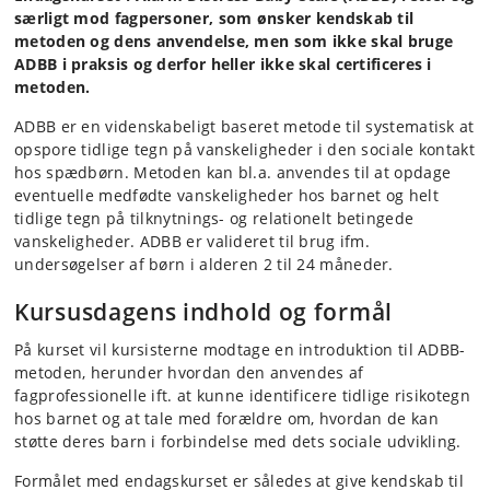
særligt mod fagpersoner, som ønsker kendskab til
metoden og dens anvendelse, men som ikke skal bruge
ADBB i praksis og derfor heller ikke skal certificeres i
metoden.
ADBB er en videnskabeligt baseret metode til systematisk at
opspore tidlige tegn på vanskeligheder i den sociale kontakt
hos spædbørn. Metoden kan bl.a. anvendes til at opdage
eventuelle medfødte vanskeligheder hos barnet og helt
tidlige tegn på tilknytnings- og relationelt betingede
vanskeligheder. ADBB er valideret til brug ifm.
undersøgelser af børn i alderen 2 til 24 måneder.
Kursusdagens indhold og formål
På kurset vil kursisterne modtage en introduktion til ADBB-
metoden, herunder hvordan den anvendes af
fagprofessionelle ift. at kunne identificere tidlige risikotegn
hos barnet og at tale med forældre om, hvordan de kan
støtte deres barn i forbindelse med dets sociale udvikling.
Formålet med endagskurset er således at give kendskab til