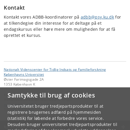
Kontakt
Kontakt vores ADBB-koordinatorer på
adbb@psy.ku.dk
for
at tilkendegive din interesse for at deltage på et
endagskursus eller høre mere om muligheden for at få
oprettet et kursus.
Nationalt Videnscenter for Tidlig Indsats og Familieforskning
Københavns Universitet
Øster Farimagsgade 2A
1353 København K
Samtykke til brug af cookies
Kontakt:
Administrationsleder Marianne T. Krogh
marianne
.
krogh
@
psy
.
ku
.
dk
Universitetet bruger tredjepartsprodukter til at
Tlf:
+45 35335902
registrere brugernes adfærd på hjemmesiden
(statistik) for løbende at forbedre vores service.
Desuden bruger universitetet tredjepartsprodukter til
KØBENHAVNS UNIVERSITET