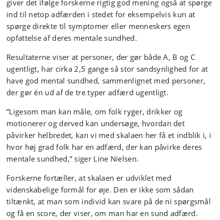
giver det ifølge forskerne rigtig god mening også at spørge
ind til netop adfærden i stedet for eksempelvis kun at
spørge direkte til symptomer eller menneskers egen
opfattelse af deres mentale sundhed.
Resultaterne viser at personer, der gør både A, B og C
ugentligt, har cirka 2,5 gange så stor sandsynlighed for at
have god mental sundhed, sammenlignet med personer,
der gør én ud af de tre typer adfærd ugentligt.
”Ligesom man kan måle, om folk ryger, drikker og
motionerer og derved kan undersøge, hvordan det
påvirker helbredet, kan vi med skalaen her få et indblik i, i
hvor høj grad folk har en adfærd, der kan påvirke deres
mentale sundhed,” siger Line Nielsen.
Forskerne fortæller, at skalaen er udviklet med
videnskabelige formål for øje. Den er ikke som sådan
tiltænkt, at man som individ kan svare på de ni spørgsmål
og få en score, der viser, om man har en sund adfærd.