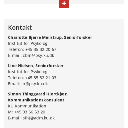
FOLD TEKST IND ELLER UD
A) Gør noget aktivt, B) Gør noget sammen, C) Gør noget
meningsfuldt
ABC for mental sundhed bygger på en
Kontakt
partnerskabstankegang, hvor indsatsen løftes i
fællesskab af forskere, foreninger, organisationer og
Charlotte Bjerre Meilstrup, Seniorforsker
kommuner.
Institut for Psykologi
Telefon: +45 35 32 20 67
På Københavns Universitet er ABC for mental sundhed
E-mail: cbm@psy.ku.dk
forankret på Institut for Psykologi, hvor Charlotte Bjerre
Meilstrup er projektchef, og Line Nielsen er
Line Nielsen, Seniorforsker
projektleder.
Institut for Psykologi
Telefon: +45 35 32 21 03
Skalaen er beskrevet i den videnskabelige artikel
Email: ln@psy.ku.dk
‘Measuring Mental Health Promoting Behaviours:
Development and Psychometric Properties of a Danish
Simon Thinggaard Hjortkjær,
Act Belong Commit - Mental Health Promoting
Kommunikationskonsulent
Behaviours (ABC-MHPB) Scale’, som er udgivet i
KU Kommunikation
tidsskriftet International Journal of Mental Health
M: +45 93 56 53 20
Promotion.
E-mail: sihj@adm.ku.dk