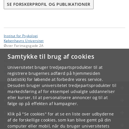
SE FORSKERPROFIL OG PUBLIKATIONER
Institut for Psykologi
Københavns Universitet
Øster Farimagsgade 2A
1353 København K
Samtykke til brug af cookies
Kontakt:
Administration
Universitetet bruger tredjepartsprodukter til at
psychology
@
psy
.
ku
.
dk
registrere brugernes adfærd på hjemmesiden
(statistik) for løbende at forbedre vores service.
Desuden bruger universitetet tredjepartsprodukter til
KØBENHAVNS UNIVERSITET
markedsføring af for eksempel udvalgte uddannelser
eller kurser, til at personalisere annoncer og til at
KONTAKT
følge op på effekten af kampagner.
SERVICES
Klik på "Se cookies" for at se en liste over udbyderne
af de forskellige cookies, som kan blive gemt på din
FOR STUDERENDE OG ANSATTE
computer eller mobil, når du bruger universitetets