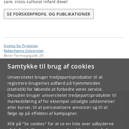
care, cross-cultural infant devel
SE FORSKERPROFIL OG PUBLIKATIONER
Institut for Psykologi
Københavns Universitet
Øster Farimagsgade 2A
1353 København K
Samtykke til brug af cookies
Kontakt:
Administration
Universitetet bruger tredjepartsprodukter til at
psychology
@
psy
.
ku
.
dk
registrere brugernes adfærd på hjemmesiden
(statistik) for løbende at forbedre vores service.
Desuden bruger universitetet tredjepartsprodukter til
KØBENHAVNS UNIVERSITET
markedsføring af for eksempel udvalgte uddannelser
eller kurser, til at personalisere annoncer og til at
KONTAKT
følge op på effekten af kampagner.
SERVICES
Klik på "Se cookies" for at se en liste over udbyderne