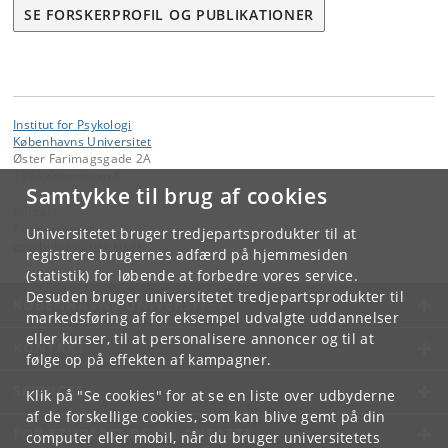
SE FORSKERPROFIL OG PUBLIKATIONER
Institut for Psykologi
Københavns Universitet
Øster Farimagsgade 2A
1353 København K
Samtykke til brug af cookies
Kontakt:
Administration
Universitetet bruger tredjepartsprodukter til at
psychology
@
psy
.
ku
.
dk
registrere brugernes adfærd på hjemmesiden
(statistik) for løbende at forbedre vores service.
Desuden bruger universitetet tredjepartsprodukter til
KØBENHAVNS UNIVERSITET
markedsføring af for eksempel udvalgte uddannelser
eller kurser, til at personalisere annoncer og til at
KONTAKT
følge op på effekten af kampagner.
SERVICES
Klik på "Se cookies" for at se en liste over udbyderne
af de forskellige cookies, som kan blive gemt på din
FOR STUDERENDE OG ANSATTE
computer eller mobil, når du bruger universitetets