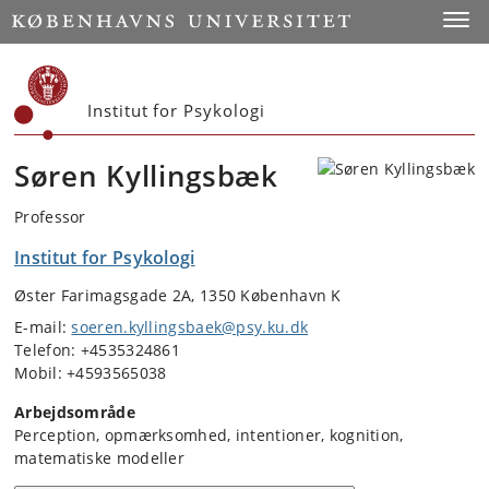
Start
Toggl
Institut for Psykologi
Søren Kyllingsbæk
Professor
Institut for Psykologi
Øster Farimagsgade 2A, 1350 København K
E-mail:
soeren.kyllingsbaek@psy.ku.dk
Telefon: +4535324861
Mobil: +4593565038
Arbejdsområde
Perception, opmærksomhed, intentioner, kognition,
matematiske modeller