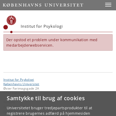
Start
Toggl
Institut for Psykologi
Der opstod et problem under kommunikation med
medarbejderwebservicen.
Institut for Psykologi
Københavns Universitet
Øster Farimagsgade 2A
1353 København K
Samtykke til brug af cookies
Kontakt:
Administration
Universitetet bruger tredjepartsprodukter til at
psychology
@
psy
.
ku
.
dk
registrere brugernes adfærd på hjemmesiden