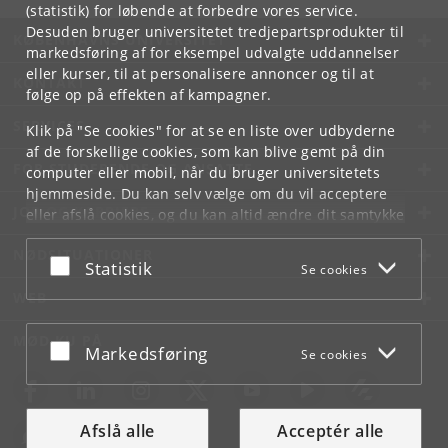
(statistik) for løbende at forbedre vores service.
Desuden bruger universitetet tredjepartsprodukter til
KØBENHAVNS UNIVERSITET
markedsføring af for eksempel udvalgte uddannelser
eller kurser, til at personalisere annoncer og til at
KONTAKT
følge op på effekten af kampagner.
SERVICES
Klik på "Se cookies" for at se en liste over udbyderne
af de forskellige cookies, som kan blive gemt på din
FOR STUDERENDE OG ANSATTE
computer eller mobil, når du bruger universitetets
hjemmeside. Du kan selv vælge om du vil acceptere
JOB OG KARRIERE
eller afslå cookies, og du kan altid ændre dit samtykke
under
Cookie- og privatlivspolitik
som du finder i
NØDSITUATIONER
bunden af hver side.
Acceptér eller afslå
Statistik
Se cookies
Googles privatlivspolitik
WEB
MØD KU PÅ
Acceptér eller afslå
Markedsføring
Se cookies
Afslå alle
Acceptér alle