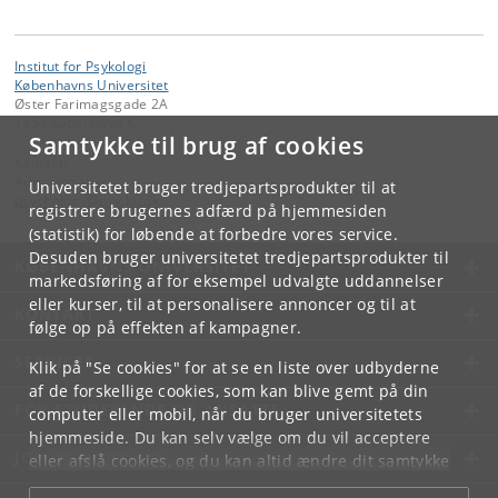
Institut for Psykologi
Københavns Universitet
Øster Farimagsgade 2A
1353 København K
Samtykke til brug af cookies
Kontakt:
Administration
Universitetet bruger tredjepartsprodukter til at
psychology
@
psy
.
ku
.
dk
registrere brugernes adfærd på hjemmesiden
(statistik) for løbende at forbedre vores service.
Desuden bruger universitetet tredjepartsprodukter til
KØBENHAVNS UNIVERSITET
markedsføring af for eksempel udvalgte uddannelser
eller kurser, til at personalisere annoncer og til at
KONTAKT
følge op på effekten af kampagner.
SERVICES
Klik på "Se cookies" for at se en liste over udbyderne
af de forskellige cookies, som kan blive gemt på din
FOR STUDERENDE OG ANSATTE
computer eller mobil, når du bruger universitetets
hjemmeside. Du kan selv vælge om du vil acceptere
JOB OG KARRIERE
eller afslå cookies, og du kan altid ændre dit samtykke
under
Cookie- og privatlivspolitik
som du finder i