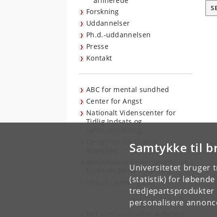
affilierede
S
Forskning
Uddannelser
Ph.d.-uddannelsen
Presse
Kontakt
ABC for mental sundhed
Center for Angst
Nationalt Videnscenter for
Tidlig Indsats og
Familieforskning
Center for Småbørns
Samtykke til b
Kognition
Københavns Universitetsklinik
Universitetet bruger 
for Psykedelisk Forskning
(statistik) for løbend
Virtual Learning Lab
tredjepartsprodukter t
personalisere annonce
Det Samfundsvidenskabelige