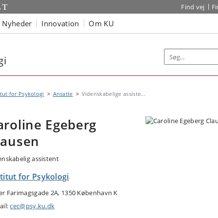
Find vej
F
Nyheder
Innovation
Om KU
gi
itut for Psykologi
Ansatte
Videnskabelige assiste...
aroline Egeberg
lausen
enskabelig assistent
titut for Psykologi
er Farimagsgade 2A, 1350 København K
ail:
cec@psy.ku.dk