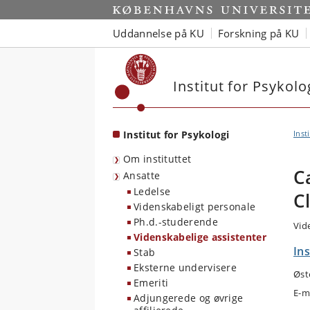
Start
Uddannelse på KU
Forskning på KU
Institut for Psykolo
Institut for Psykologi
Inst
Om instituttet
C
Ansatte
Ledelse
C
Videnskabeligt personale
Ph.d.-studerende
Vid
Videnskabelige assistenter
Ins
Stab
Eksterne undervisere
Øst
Emeriti
E-m
Adjungerede og øvrige