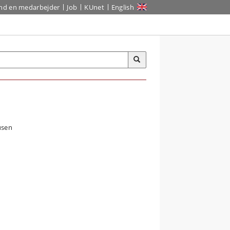
ind en medarbejder
Job
KUnet
English