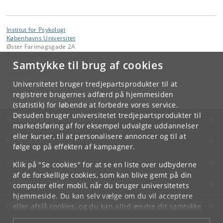
Institut for Psykologi
Københavns Universitet
Øster Farimagsgade 2A
1353 København K
Samtykke til brug af cookies
Kontakt:
Administration
Universitetet bruger tredjepartsprodukter til at
psychology
@
psy
.
ku
.
dk
registrere brugernes adfærd på hjemmesiden
(statistik) for løbende at forbedre vores service.
Desuden bruger universitetet tredjepartsprodukter til
KØBENHAVNS UNIVERSITET
markedsføring af for eksempel udvalgte uddannelser
eller kurser, til at personalisere annoncer og til at
KONTAKT
følge op på effekten af kampagner.
SERVICES
Klik på "Se cookies" for at se en liste over udbyderne
af de forskellige cookies, som kan blive gemt på din
FOR STUDERENDE OG ANSATTE
computer eller mobil, når du bruger universitetets
hjemmeside. Du kan selv vælge om du vil acceptere
JOB OG KARRIERE
eller afslå cookies, og du kan altid ændre dit samtykke
under
Cookie- og privatlivspolitik
som du finder i