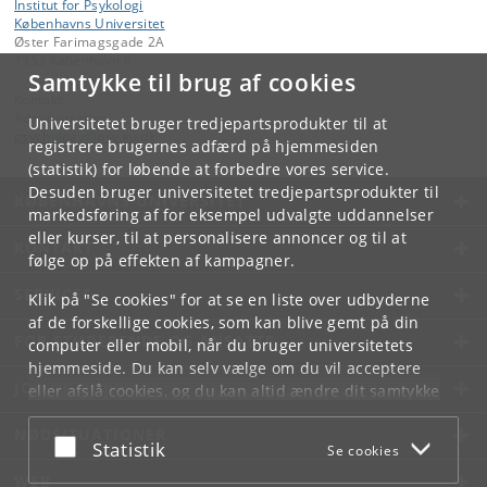
Institut for Psykologi
Københavns Universitet
Øster Farimagsgade 2A
1353 København K
Samtykke til brug af cookies
Kontakt:
Administration
Universitetet bruger tredjepartsprodukter til at
psychology
@
psy
.
ku
.
dk
registrere brugernes adfærd på hjemmesiden
(statistik) for løbende at forbedre vores service.
Desuden bruger universitetet tredjepartsprodukter til
KØBENHAVNS UNIVERSITET
markedsføring af for eksempel udvalgte uddannelser
eller kurser, til at personalisere annoncer og til at
KONTAKT
følge op på effekten af kampagner.
SERVICES
Klik på "Se cookies" for at se en liste over udbyderne
af de forskellige cookies, som kan blive gemt på din
FOR STUDERENDE OG ANSATTE
computer eller mobil, når du bruger universitetets
hjemmeside. Du kan selv vælge om du vil acceptere
JOB OG KARRIERE
eller afslå cookies, og du kan altid ændre dit samtykke
under
Cookie- og privatlivspolitik
som du finder i
NØDSITUATIONER
bunden af hver side.
Acceptér eller afslå
Statistik
Se cookies
Googles privatlivspolitik
WEB