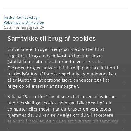
Institut for Psykologi
Københavns Universitet
Øster Farimagsgade 2A
1353 København K
Samtykke til brug af cookies
Kontakt:
Administration
Universitetet bruger tredjepartsprodukter til at
psychology
@
psy
.
ku
.
dk
registrere brugernes adfærd på hjemmesiden
(statistik) for løbende at forbedre vores service.
Desuden bruger universitetet tredjepartsprodukter til
KØBENHAVNS UNIVERSITET
markedsføring af for eksempel udvalgte uddannelser
eller kurser, til at personalisere annoncer og til at
KONTAKT
følge op på effekten af kampagner.
SERVICES
Klik på "Se cookies" for at se en liste over udbyderne
af de forskellige cookies, som kan blive gemt på din
FOR STUDERENDE OG ANSATTE
computer eller mobil, når du bruger universitetets
hjemmeside. Du kan selv vælge om du vil acceptere
JOB OG KARRIERE
eller afslå cookies, og du kan altid ændre dit samtykke
under
Cookie- og privatlivspolitik
som du finder i